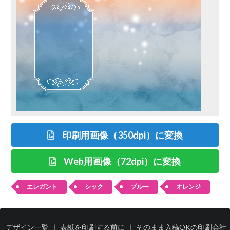
印刷用画像（350dpi）に変換
Web用画像（72dpi）に変換
エレガント
シック
ブルー
オレンジ
デザイン一覧
｜
表紙を印刷する前に
｜
そのまま入稿OKの印刷会社