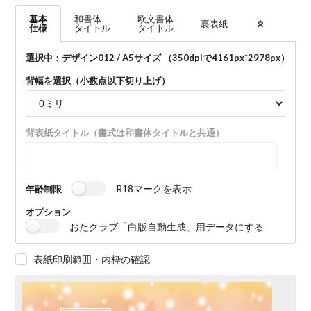
基本
和書体
欧文書体
裏表紙
仕様
タイトル
タイトル
選択中：デザイン012 / A5サイズ （350dpiで
4161
px*
2978
px）
背幅を選択（小数点以下切り上げ）
背表紙タイトル（書式は和書体タイトルと共通）
R18マークを表示
年齢制限
オプション
おたクラブ「白版自動生成」用データにする
表紙印刷範囲・内枠の確認