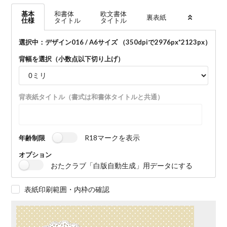
基本
和書体
欧文書体
裏表紙
仕様
タイトル
タイトル
選択中：デザイン016 / A6サイズ （350dpiで
2976
px*
2123
px）
背幅を選択（小数点以下切り上げ）
背表紙タイトル（書式は和書体タイトルと共通）
R18マークを表示
年齢制限
オプション
おたクラブ「白版自動生成」用データにする
表紙印刷範囲・内枠の確認