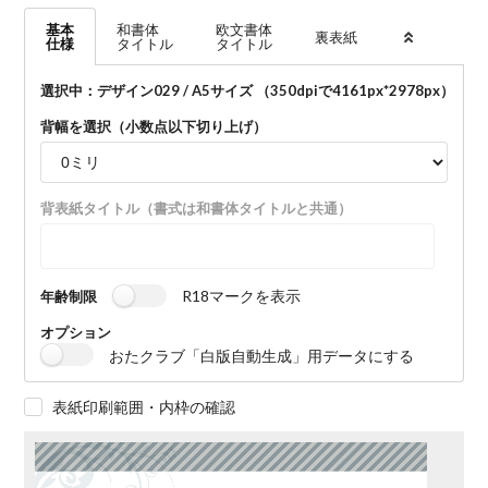
基本
和書体
欧文書体
裏表紙
仕様
タイトル
タイトル
選択中：デザイン029 / A5サイズ （350dpiで
4161
px*
2978
px）
背幅を選択（小数点以下切り上げ）
背表紙タイトル（書式は和書体タイトルと共通）
R18マークを表示
年齢制限
オプション
おたクラブ「白版自動生成」用データにする
表紙印刷範囲・内枠の確認