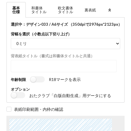
基本
和書体
欧文書体
裏表紙
仕様
タイトル
タイトル
選択中：デザイン033 / A6サイズ （350dpiで
2976
px*
2123
px）
背幅を選択（小数点以下切り上げ）
背表紙タイトル（書式は和書体タイトルと共通）
R18マークを表示
年齢制限
オプション
おたクラブ「白版自動生成」用データにする
表紙印刷範囲・内枠の確認