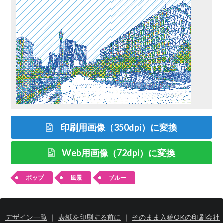
印刷用画像（350dpi）に変換
Web用画像（72dpi）に変換
ポップ
風景
ブルー
デザイン一覧
｜
表紙を印刷する前に
｜
そのまま入稿OKの印刷会社