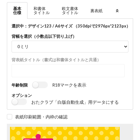
基本
和書体
欧文書体
裏表紙
仕様
タイトル
タイトル
選択中：デザイン123 / A6サイズ （350dpiで
2976
px*
2123
px）
背幅を選択（小数点以下切り上げ）
背表紙タイトル（書式は和書体タイトルと共通）
R18マークを表示
年齢制限
オプション
おたクラブ「白版自動生成」用データにする
表紙印刷範囲・内枠の確認