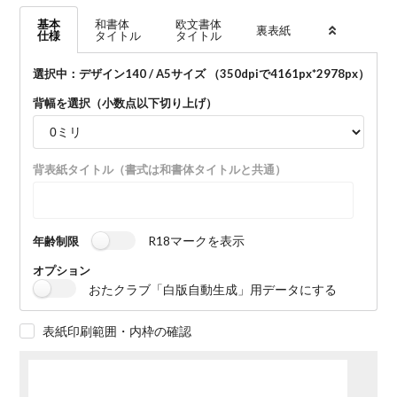
基本
和書体
欧文書体
裏表紙
仕様
タイトル
タイトル
選択中：デザイン140 / A5サイズ （350dpiで
4161
px*
2978
px）
背幅を選択（小数点以下切り上げ）
背表紙タイトル（書式は和書体タイトルと共通）
R18マークを表示
年齢制限
オプション
おたクラブ「白版自動生成」用データにする
表紙印刷範囲・内枠の確認