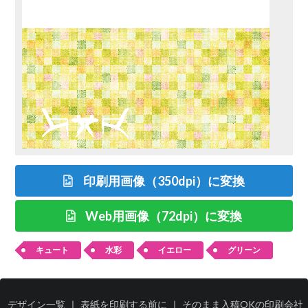
印刷用画像（350dpi）に変換
Web用画像（72dpi）に変換
キュート
水彩
イエロー
グリーン
デザイン一覧
｜
表紙を印刷する前に
｜
そのまま入稿OKの印刷会社