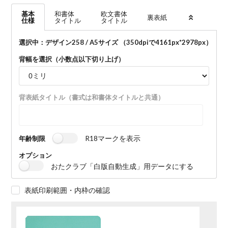
基本
和書体
欧文書体
裏表紙
仕様
タイトル
タイトル
選択中：デザイン258 / A5サイズ （350dpiで
4161
px*
2978
px）
背幅を選択（小数点以下切り上げ）
背表紙タイトル（書式は和書体タイトルと共通）
R18マークを表示
年齢制限
オプション
おたクラブ「白版自動生成」用データにする
表紙印刷範囲・内枠の確認