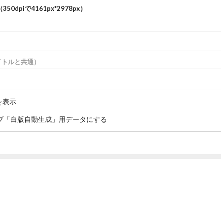
350dpiで
4161
px*
2978
px）
）
イトルと共通）
を表示
ブ「白版自動生成」用データにする