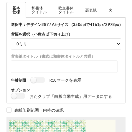
基本
和書体
欧文書体
裏表紙
仕様
タイトル
タイトル
選択中：デザイン387 / A5サイズ （350dpiで
4161
px*
2978
px）
背幅を選択（小数点以下切り上げ）
背表紙タイトル（書式は和書体タイトルと共通）
R18マークを表示
年齢制限
オプション
おたクラブ「白版自動生成」用データにする
表紙印刷範囲・内枠の確認