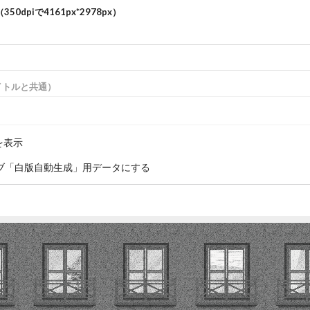
350dpiで
4161
px*
2978
px）
）
イトルと共通）
を表示
ブ「白版自動生成」用データにする