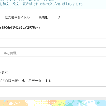
を和文・欧文・裏表紙それぞれのタブ内に移動しました。
欧文書体
タイトル
裏表紙
350dpiで
4161
px*
2978
px）
）
イトルと共通）
を表示
ブ「白版自動生成」用データにする