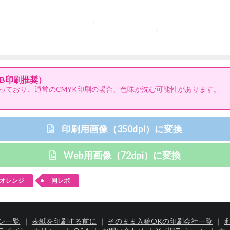
B印刷推奨）
っており、通常のCMYK印刷の場合、色味が沈む可能性があります。
印刷用画像（350dpi）に変換
Web用画像（72dpi）に変換
オレンジ
同レボ
ン一覧
｜
表紙を印刷する前に
｜
そのまま入稿OKの印刷会社一覧
｜