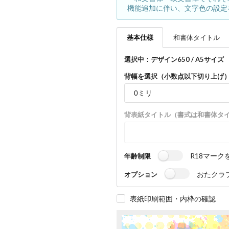
機能追加に伴い、文字色の設定
基本
仕様
和書体
タイトル
選択中：デザイン650 / A5サイズ （
背幅を選択（小数点以下切り上げ
背表紙タイトル（書式は和書体タ
R18マーク
年齢制限
おたクラ
オプション
表紙印刷範囲・内枠の確認