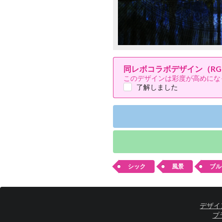
同レボコラボデザイン（RG
このデザインは彩度が高めにな
了解しました
シック
風景
ブル
デザイ
プ