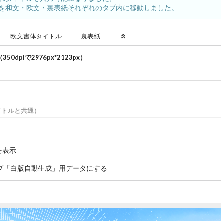
を和文・欧文・裏表紙それぞれのタブ内に移動しました。
欧文書体
タイトル
裏表紙
350dpiで
2976
px*
2123
px）
）
イトルと共通）
を表示
ブ「白版自動生成」用データにする