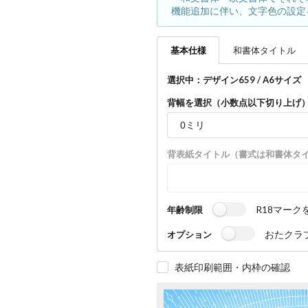
機能追加に伴い、文字色の設定
基本
仕様
和書体
タイトル
選択中：デザイン659 / A6サイズ （
背幅を選択（小数点以下切り上げ
背表紙タイトル（書式は和書体タ
R18マーク
年齢制限
おたクラ
オプション
表紙印刷範囲・内枠の確認