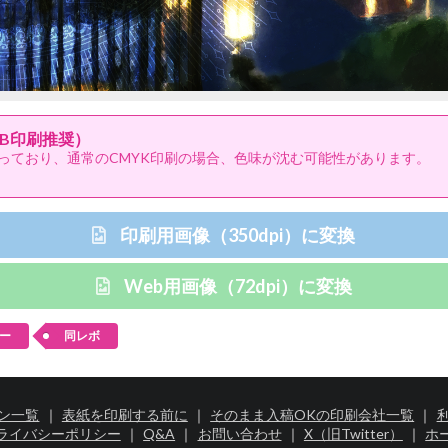
B印刷推奨）
っており、通常のCMYK印刷の場合、色味が沈む可能性があります。
印刷用画像（350dpi）に変換
Web用画像（72dpi）に変換
ー
同レボ
ン一覧
｜
表紙を印刷する前に
｜
そのまま入稿OKの印刷会社一覧
｜
ライバシーポリシー
｜
Q&A
｜
お問い合わせ
｜
X（旧Twitter）
｜
ホ