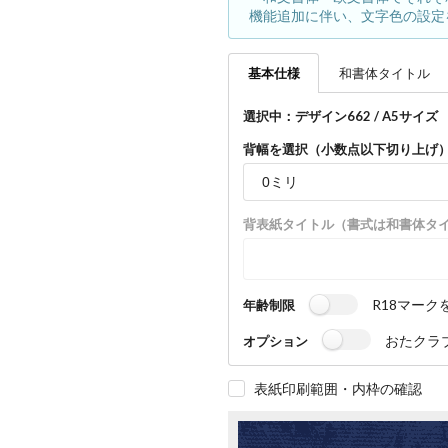
機能追加に伴い、文字色の設定
基本
仕様
和書体
タイトル
選択中：デザイン662 / A5サイズ （
背幅を選択（小数点以下切り上げ
背表紙タイトル（書式は和書体タ
R18マーク
年齢制限
おたクラ
オプション
表紙印刷範囲・内枠の確認