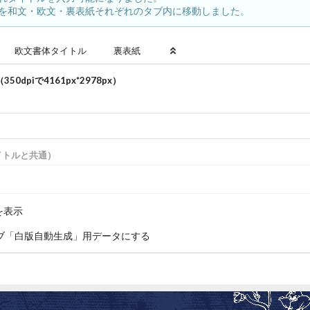
を和文・欧文・裏表紙それぞれのタブ内に移動しました。
欧文書体
タイトル
裏表紙
350dpiで
4161
px*
2978
px）
）
イトルと共通）
を表示
ブ「白版自動生成」用データにする