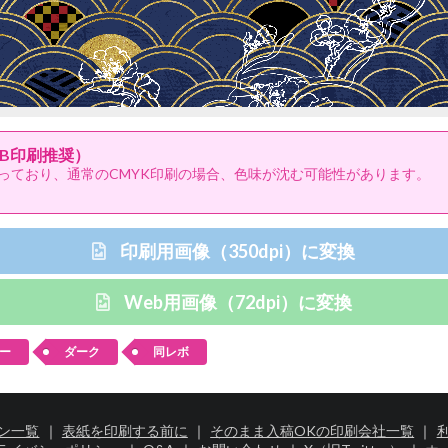
B印刷推奨）
っており、通常のCMYK印刷の場合、色味が沈む可能性があります。
印刷用画像（350dpi）に変換
Web用画像（72dpi）に変換
ー
ダーク
同レボ
ン一覧
｜
表紙を印刷する前に
｜
そのまま入稿OKの印刷会社一覧
｜