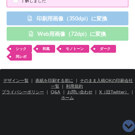
了解しました
印刷用画像（350dpi）に変換
Web用画像（72dpi）に変換
シック
和風
モノトーン
ダーク
同レボ
デザイン一覧
｜
表紙を印刷する前に
｜
そのまま入稿OKの印刷会社
一覧
｜
利用規約
プライバシーポリシー
｜
Q&A
｜
お問い合わせ
｜
X（旧Twitter）
｜
ホーム