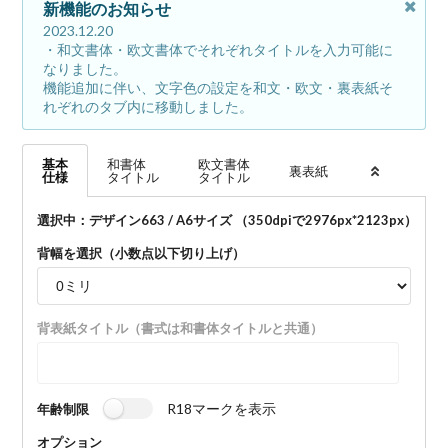
新機能のお知らせ
2023.12.20
・和文書体・欧文書体でそれぞれタイトルを入力可能に
なりました。
機能追加に伴い、文字色の設定を和文・欧文・裏表紙そ
れぞれのタブ内に移動しました。
基本
和書体
欧文書体
裏表紙
仕様
タイトル
タイトル
選択中：デザイン663 / A6サイズ （350dpiで
2976
px*
2123
px）
背幅を選択（小数点以下切り上げ）
背表紙タイトル（書式は和書体タイトルと共通）
R18マークを表示
年齢制限
オプション