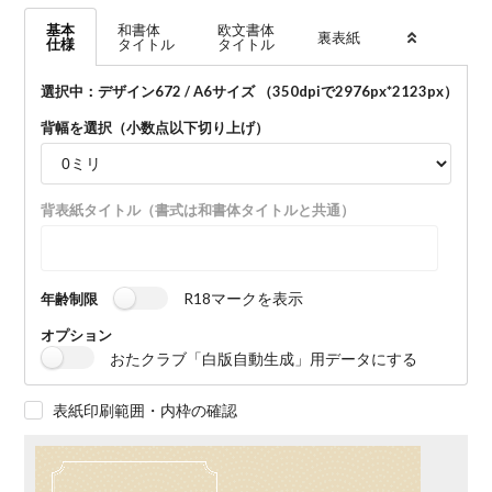
基本
和書体
欧文書体
裏表紙
仕様
タイトル
タイトル
選択中：デザイン672 / A6サイズ （350dpiで
2976
px*
2123
px）
背幅を選択（小数点以下切り上げ）
背表紙タイトル（書式は和書体タイトルと共通）
R18マークを表示
年齢制限
オプション
おたクラブ「白版自動生成」用データにする
表紙印刷範囲・内枠の確認