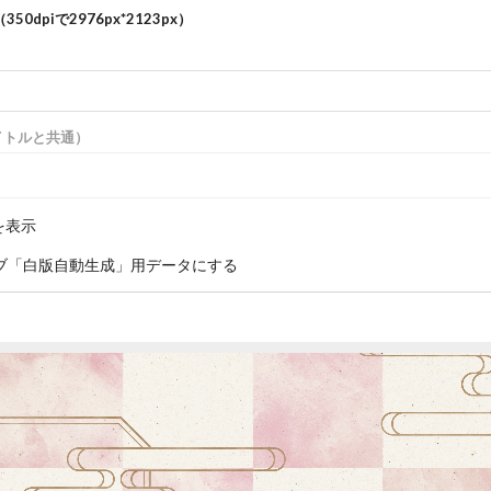
350dpiで
2976
px*
2123
px）
）
イトルと共通）
を表示
ブ「白版自動生成」用データにする